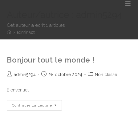
Auteur/autrice :
admin5294
Cet auteur a écrit 1 articles
>
admin5294
Bonjour tout le monde !
admin5294
28 octobre 2024
Non classé
Bienvenue…
Continuer La Lecture