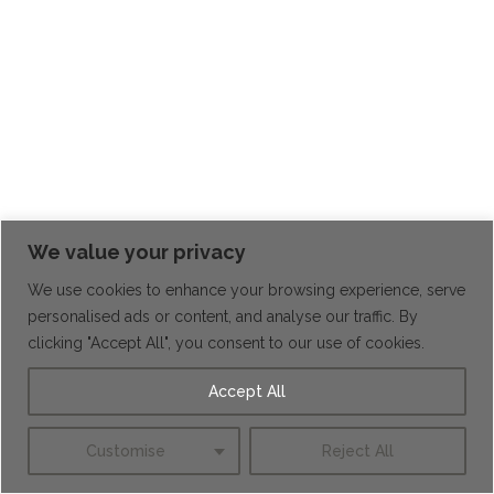
We value your privacy
We use cookies to enhance your browsing experience, serve
personalised ads or content, and analyse our traffic. By
clicking "Accept All", you consent to our use of cookies.
Accept All
Home
Presentation
Pièces uniques
Joaillerie fine
Series limitées
Sur mesure
Politique de confidentialité
Customise
Reject All
Copyright Marc Alexandre 2026 - Website Created By
Gemconsult.be